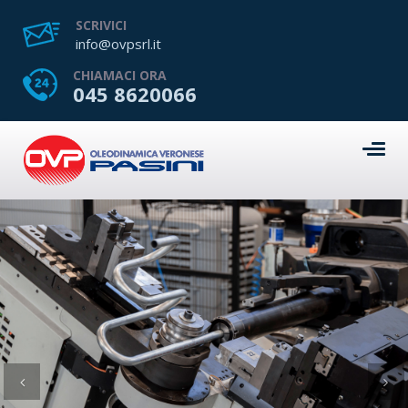
SCRIVICI
info@ovpsrl.it
CHIAMACI ORA
045 8620066
Previous
Ne